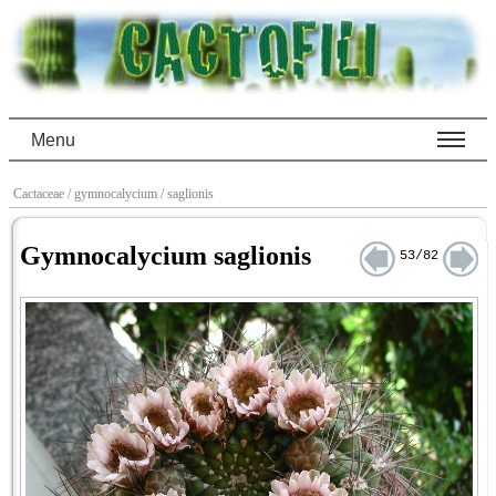
Menu
Cactaceae
/ gymnocalycium
/ saglionis
Gymnocalycium saglionis
53/82