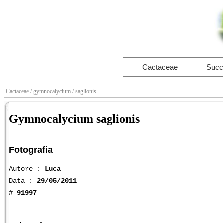
Cactaceae
Succ
Cactaceae
/ gymnocalycium
/ saglionis
Gymnocalycium saglionis
Fotografia
Autore :
Luca
Data :
29/05/2011
#
91997