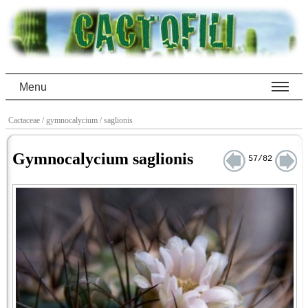
Menu
Cactaceae
/ gymnocalycium
/ saglionis
Gymnocalycium saglionis
57/82