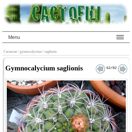
Menu
Cactaceae
/ gymnocalycium
/ saglionis
Gymnocalycium saglionis
62/82