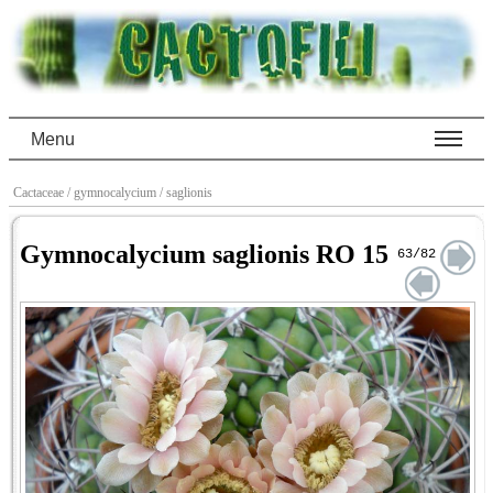
Menu
Cactaceae
/ gymnocalycium
/ saglionis
Gymnocalycium saglionis RO 15
63/82