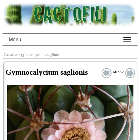
Menu
Cactaceae
/ gymnocalycium
/ saglionis
Gymnocalycium saglionis
66/82