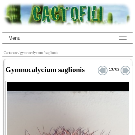
Menu
Cactaceae
/ gymnocalycium
/ saglionis
Gymnocalycium saglionis
13/82