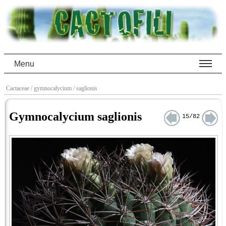
Menu
Cactaceae
/ gymnocalycium
/ saglionis
Gymnocalycium saglionis
15/82