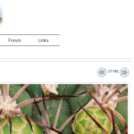
Forum
Links
17/82