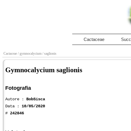
Cactaceae
Succ
Cactaceae
/ gymnocalycium
/ saglionis
Gymnocalycium saglionis
Fotografia
Autore :
BobSisca
Data :
10/05/2020
#
242846