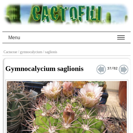
Menu
Cactaceae
/ gymnocalycium
/ saglionis
Gymnocalycium saglionis
37/82