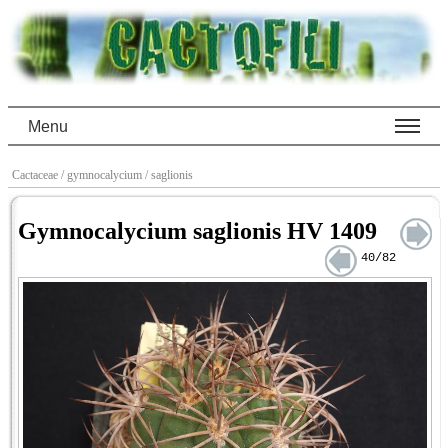
Menu
Cactaceae
/ gymnocalycium
/ saglionis
Gymnocalycium saglionis HV 1409
40/82