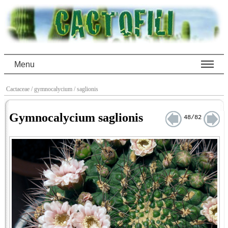
Menu
Cactaceae
/ gymnocalycium
/ saglionis
Gymnocalycium saglionis
48/82