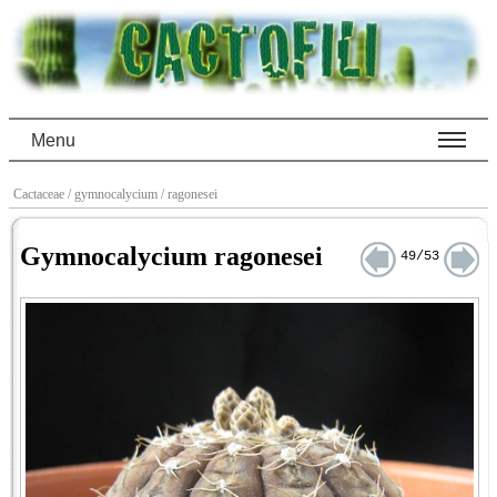
Menu
Cactaceae
/ gymnocalycium
/ ragonesei
Gymnocalycium ragonesei
49/53