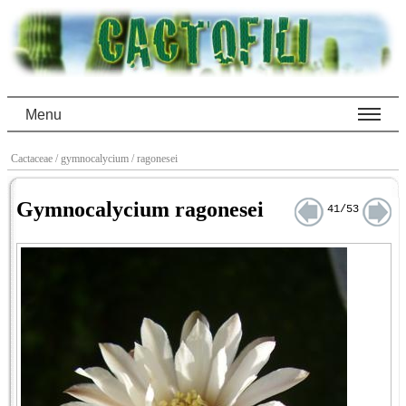
Menu
Cactaceae
/ gymnocalycium
/ ragonesei
Gymnocalycium ragonesei
41/53