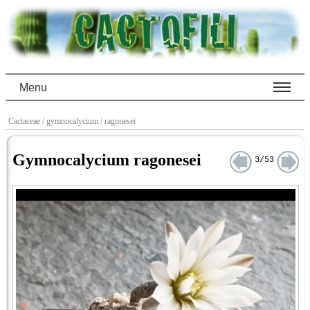
Menu
Cactaceae
/ gymnocalycium
/ ragonesei
Gymnocalycium ragonesei
3/53