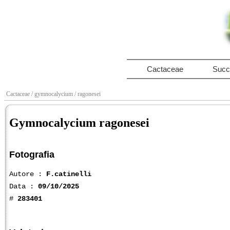
Cactaceae
Succ
Cactaceae
/ gymnocalycium
/ ragonesei
Gymnocalycium ragonesei
Fotografia
Autore :
F.catinelli
Data :
09/10/2025
#
283401