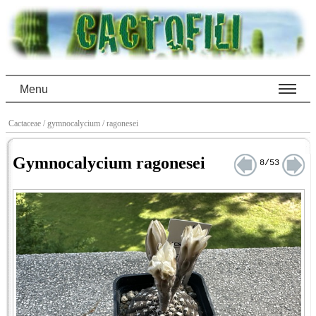
Menu
Cactaceae
/ gymnocalycium
/ ragonesei
Gymnocalycium ragonesei
8/53