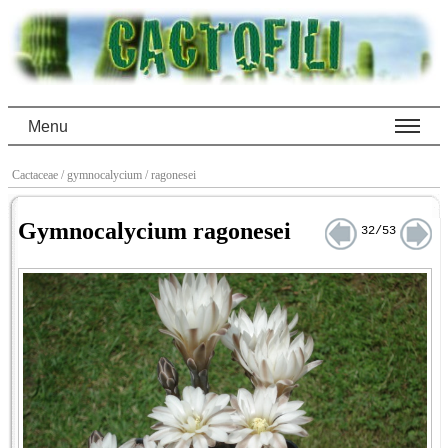
Menu
Cactaceae
/ gymnocalycium
/ ragonesei
Gymnocalycium ragonesei
32/53