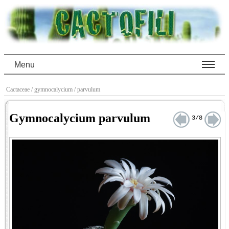
Menu
Cactaceae
/ gymnocalycium
/ parvulum
Gymnocalycium parvulum
3/8