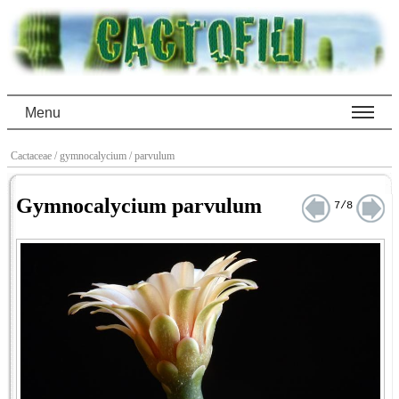
Menu
Cactaceae
/ gymnocalycium
/ parvulum
Gymnocalycium parvulum
7/8