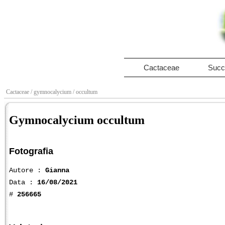
Cactaceae
Succ
Cactaceae
/ gymnocalycium
/ occultum
Gymnocalycium occultum
Fotografia
Autore :
Gianna
Data :
16/08/2021
#
256665