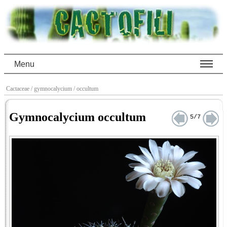
Menu
Cactaceae
/ gymnocalycium
/ occultum
Gymnocalycium occultum
5/7