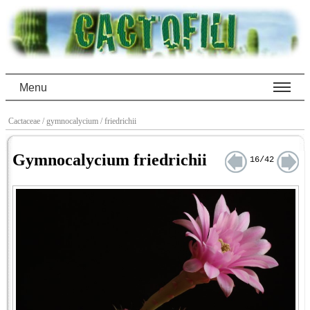
Menu
Cactaceae
/ gymnocalycium
/ friedrichii
Gymnocalycium friedrichii
16/42