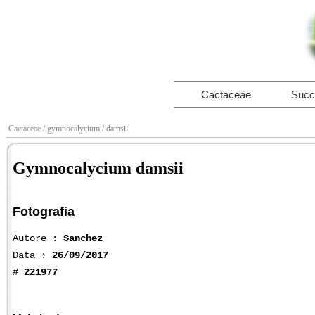
Cactaceae
Succ
Cactaceae
/ gymnocalycium
/ damsii
Gymnocalycium damsii
Fotografia
Autore :
Sanchez
Data :
26/09/2017
#
221977