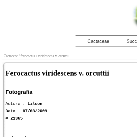
Cactaceae
Succ
Cactaceae
/ ferocactus
/ viridescens v. orcuttii
Ferocactus viridescens v. orcuttii
Fotografia
Autore :
Lilson
Data :
07/03/2009
#
21365