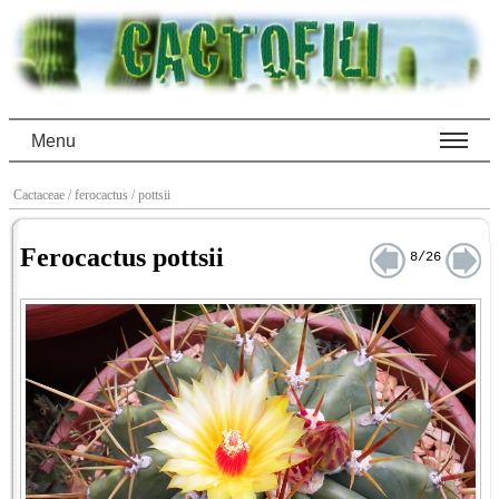
Menu
Cactaceae
/ ferocactus
/ pottsii
Ferocactus pottsii
8/26