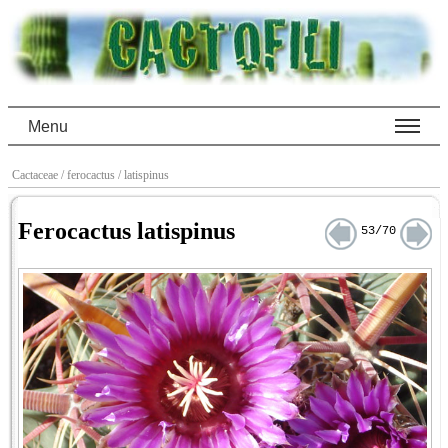
Menu
Cactaceae
/ ferocactus
/ latispinus
Ferocactus latispinus
53/70