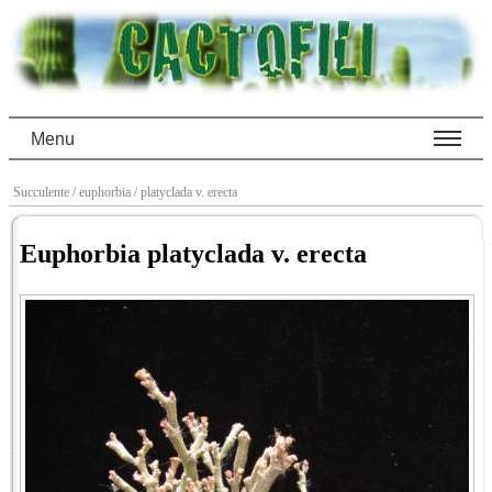
Menu
Succulente
/ euphorbia
/ platyclada v. erecta
Euphorbia platyclada v. erecta