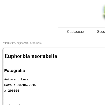
Cactaceae
Succ
Succulente
/ euphorbia
/ neorubella
Euphorbia neorubella
Fotografia
Autore :
Luca
Data :
23/05/2016
#
206026