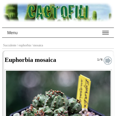
Menu
Succulente
/ euphorbia
/ mosaica
Euphorbia mosaica
1/6