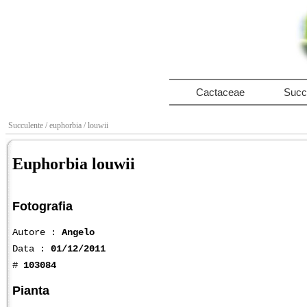
Cactaceae
Succ
Succulente
/ euphorbia
/ louwii
Euphorbia louwii
Fotografia
Autore :
Angelo
Data :
01/12/2011
#
103084
Pianta