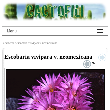
Menu
Cactaceae
/ escobaria
/ vivipara v. neomexicana
Escobaria vivipara v. neomexicana
3/3