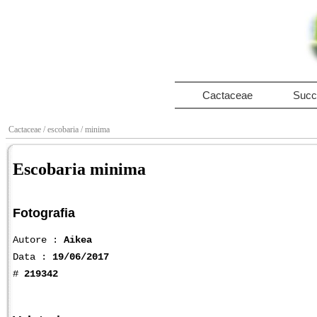
Cactaceae
Succ
Cactaceae
/ escobaria
/ minima
Escobaria minima
Fotografia
Autore :
Aikea
Data :
19/06/2017
#
219342