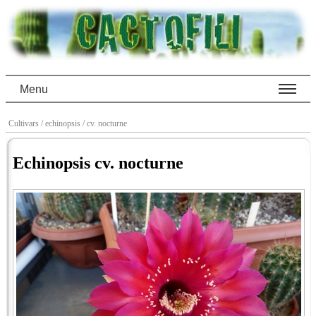
Menu
Cultivars
/ echinopsis
/ cv. nocturne
Echinopsis cv. nocturne