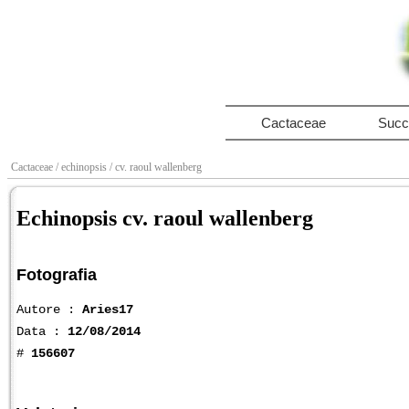
Cactaceae
Succ
Cactaceae
/ echinopsis
/ cv. raoul wallenberg
Echinopsis cv. raoul wallenberg
Fotografia
Autore :
Aries17
Data :
12/08/2014
#
156607