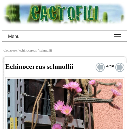
Menu
Cactaceae
/ echinocereus
/ schmollii
Echinocereus schmollii
4/16