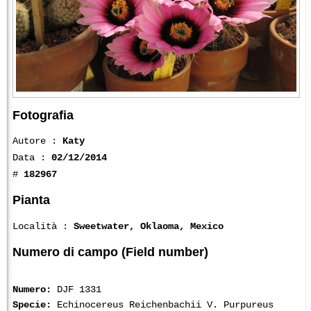
Fotografia
Autore :
Katy
Data :
02/12/2014
#
182967
Pianta
Località :
Sweetwater, Oklaoma, Mexico
Numero di campo (Field number)
Numero:
DJF 1331
Specie:
Echinocereus Reichenbachii V. Purpureus