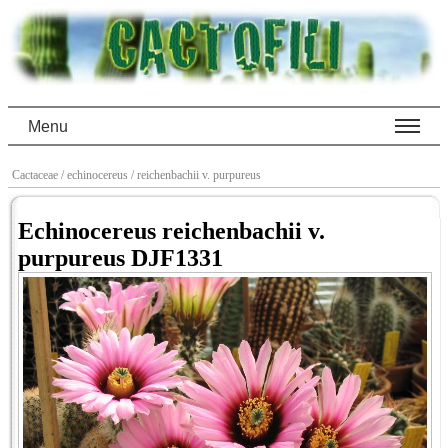
Menu
Cactaceae
/ echinocereus
/ reichenbachii v. purpureus
Echinocereus reichenbachii v.
purpureus DJF1331