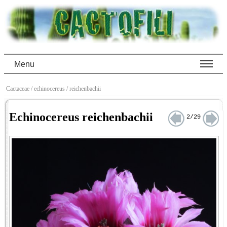
Menu
Cactaceae
/ echinocereus
/ reichenbachii
Echinocereus reichenbachii
2/29