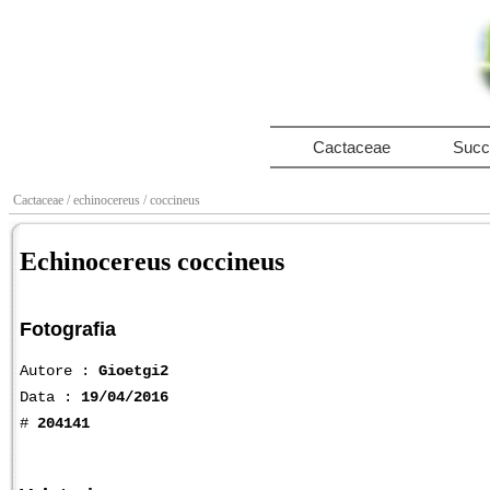
Cactaceae
Succ
Cactaceae
/ echinocereus
/ coccineus
Echinocereus coccineus
Fotografia
Autore :
Gioetgi2
Data :
19/04/2016
#
204141