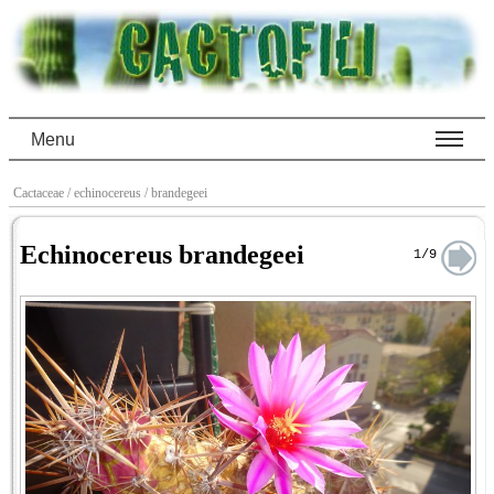
Menu
Cactaceae
/ echinocereus
/ brandegeei
Echinocereus brandegeei
1/9