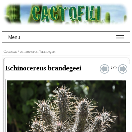
Menu
Cactaceae
/ echinocereus
/ brandegeei
Echinocereus brandegeei
7/9