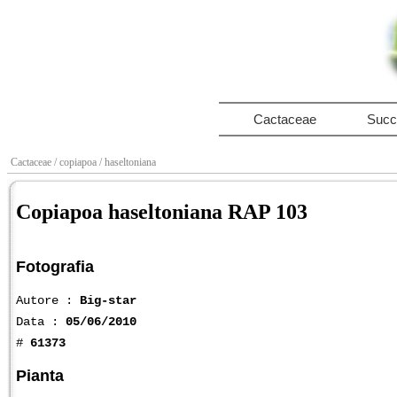
Cactaceae
Succ
Cactaceae
/ copiapoa
/ haseltoniana
Copiapoa haseltoniana RAP 103
Fotografia
Autore :
Big-star
Data :
05/06/2010
#
61373
Pianta