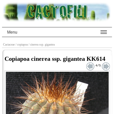
Menu
Cactaceae
/ copiapoa
/ cinerea ssp. gigantea
Copiapoa cinerea ssp. gigantea KK614
4/5