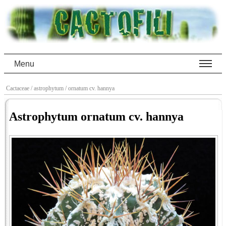
Menu
Cactaceae
/ astrophytum
/ ornatum cv. hannya
Astrophytum ornatum cv. hannya