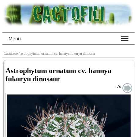
Menu
Cactaceae
/ astrophytum
/ ornatum cv. hannya fukuryu dinosaur
Astrophytum ornatum cv. hannya
fukuryu dinosaur
1/5