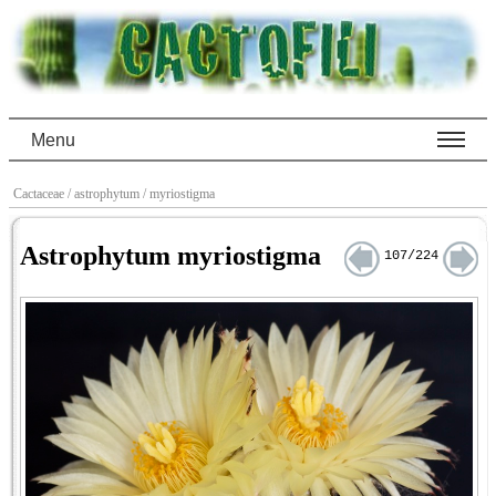
Menu
Cactaceae
/ astrophytum
/ myriostigma
Astrophytum myriostigma
107/224