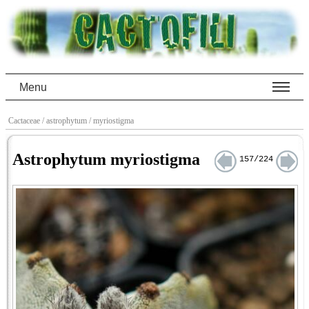
Menu
Cactaceae
/ astrophytum
/ myriostigma
Astrophytum myriostigma
157/224