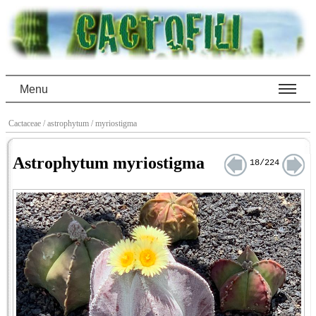
Menu
Cactaceae
/ astrophytum
/ myriostigma
Astrophytum myriostigma
18/224