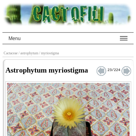
Menu
Cactaceae
/ astrophytum
/ myriostigma
Astrophytum myriostigma
23/224