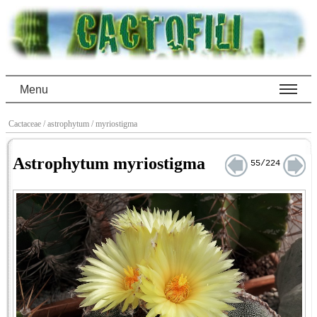
Menu
Cactaceae
/ astrophytum
/ myriostigma
Astrophytum myriostigma
55/224